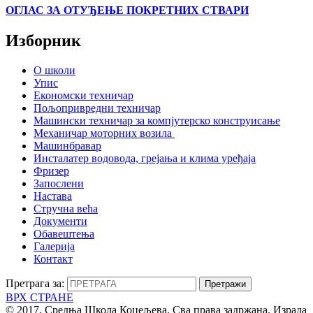
ОГЛАС ЗА ОТУЂЕЊЕ ПОКРЕТНИХ СТВАРИ
Изборник
О школи
Упис
Економски техничар
Пољопривредни техничар
Машински техничар за компјутерско конструисање
Механичар моторних возила
Машинбравар
Инсталатер водовода, грејања и клима уређаја
Фризер
Запослени
Настава
Стручна већа
Документи
Обавештења
Галерија
Контакт
Претрага за:
ВРХ СТРАНЕ
© 2017. Средња Школа Коцељева. Сва права задржана. Израда