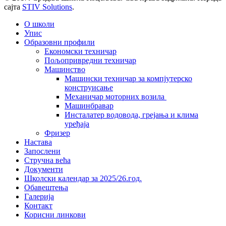
сајта
STIV Solutions
.
О школи
Упис
Образовни профили
Економски техничар
Пољопривредни техничар
Машинство
Машински техничар за компјутерско
конструисање
Механичар моторних возила
Машинбравар
Инсталатер водовода, грејања и клима
уређаја
Фризер
Настава
Запослени
Стручна већа
Документи
Школски календар за 2025/26.год.
Обавештења
Галерија
Контакт
Корисни линкови