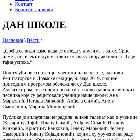
Контакт
Корисни линкови
ДАН ШКОЛЕ
Насловна
\
Вести
\
,,Срећа се види само када се огледа у другима“. Зато:,,Срце,
памет, интелект и душу ставите у сваку своју активност. То је
тајна успеха.“
Поштујући ове сентенце, ученици наше школе, чланови
Рецитаторске и Драмске секције, 9. маја 2019. године
пригодним програмом обележили су Дан школе.
Амфитеатром су се орили познати стихови наших и светских
песника које су рецитовале ученице наше школе: Ана
Марковић, Наташа Ранковић, Анђела Симић, Анета
Смиљанић, Марина Миливојевић.
Публика је аплаузима наградила њихов таленат као и ученице
(Катарину Дојић, Ивану Симић, Анђелу Симић, Наташу
Ранковић, Кристину Ранковић, Јелену Марковић, Јелену
Самарџић и Јовану Којадиновић) којима су уручене награде
поводом првог Фото-конкурса ,,Како ми стоји књига“, а који