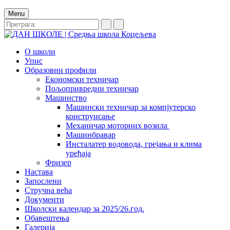
Menu
О школи
Упис
Образовни профили
Економски техничар
Пољопривредни техничар
Машинство
Машински техничар за компјутерско
конструисање
Механичар моторних возила
Машинбравар
Инсталатер водовода, грејања и клима
уређаја
Фризер
Настава
Запослени
Стручна већа
Документи
Школски календар за 2025/26.год.
Обавештења
Галерија