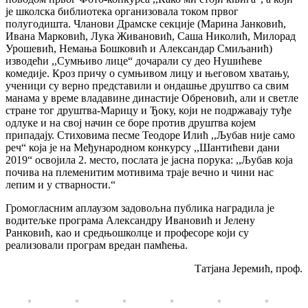
је школска библиотека организовала током првог
полугодишта. Чланови Драмске секције (Марина Јанковић,
Ивана Марковић, Лука Живановић, Саша Николић, Милорад
Урошевић, Немања Бошковић и Александар Смиљанић)
изводећи ,,Сумњиво лице“ дочарали су део Нушићеве
комедије. Кроз причу о сумњивом лицу и његовом хватању,
ученици су верно представили и ондашње друштво са свим
манама у време владавине династије Обреновић, али и светле
стране тог друштва-Марицу и Ђоку, који не подржавају туђе
одлуке и на свој начин се боре против друштва којем
припадају. Стиховима песме Теодоре Илић ,,Љубав није само
реч“ која је на Међународном конкурсу ,,Шантићеви дани
2019“ освојила 2. место, послата је јасна порука: ,,Љубав која
почива на племенитим мотивима траје вечно и чини нас
лепим и у стварности.“
Громогласним аплаузом задовољна публика наградила је
водитељке програма Александру Ивановић и Јелену
Ранковић, као и средњошколце и професоре који су
реализовали програм вредан памћења.
Татјана Јеремић, проф.